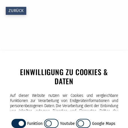
ZURÜCK
EINWILLIGUNG ZU COOKIES &
DATEN
Auf dieser Website nutzen wir Cookies und vergleichbare
Funktionen zur Verarbeitung von Endgeräteinformationen und
personenbezogenen Daten. Die Verarbeitung dient der Einbindung
Sophie-Barat-Schule
von Inhalten, externen Diensten und Elementen Dritter, der
Neue Rabenstr. 1, 20354 Hamburg
statistischen Analyse/Messung, personalisierten Werbung sowie
Tel. (040) 450 229 - 10
der Einbindung sozialer Medien. Je nach Funktion werden dabei
Funktion
Youtube
Google Maps
Fax (040) 450 229 - 29
Daten an Dritte weitergegeben und von diesen verarbeitet. Diese