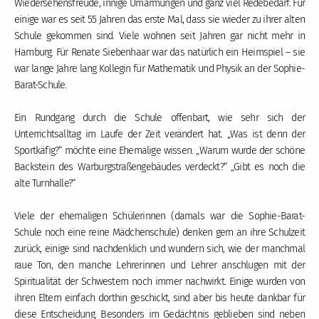
Wiedersehensfreude, innige Umarmungen und ganz viel Redebedarf. Für
einige war es seit 55 Jahren das erste Mal, dass sie wieder zu ihrer alten
Schule gekommen sind. Viele wohnen seit Jahren gar nicht mehr in
Hamburg. Für Renate Siebenhaar war das natürlich ein Heimspiel – sie
war lange Jahre lang Kollegin für Mathematik und Physik an der Sophie-
Barat-Schule.
Ein Rundgang durch die Schule offenbart, wie sehr sich der
Unterrichtsalltag im Laufe der Zeit verändert hat. „Was ist denn der
Sportkäfig?“ möchte eine Ehemalige wissen. „Warum wurde der schöne
Backstein des Warburgstraßengebäudes verdeckt?“ „Gibt es noch die
alte Turnhalle?“
Viele der ehemaligen Schülerinnen (damals war die Sophie-Barat-
Schule noch eine reine Mädchenschule) denken gern an ihre Schulzeit
zurück, einige sind nachdenklich und wundern sich, wie der manchmal
raue Ton, den manche Lehrerinnen und Lehrer anschlugen mit der
Spiritualität der Schwestern noch immer nachwirkt. Einige wurden von
ihren Eltern einfach dorthin geschickt, sind aber bis heute dankbar für
diese Entscheidung. Besonders im Gedächtnis geblieben sind neben