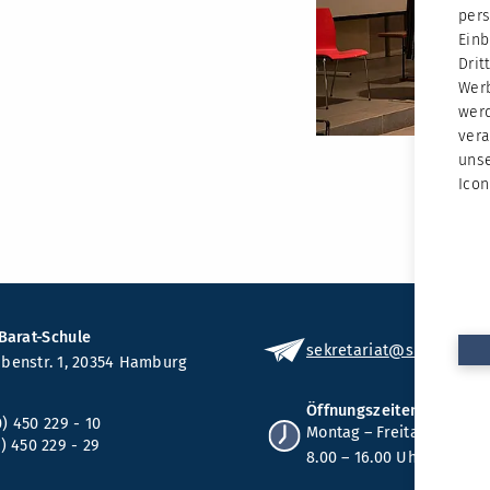
per
Ein
Dri
Werb
wer
vera
unse
Icon
Barat-Schule
sekretariat
@sbshh
.de
benstr. 1, 20354 Hamburg
Öffnungszeiten
0) 450 229 - 10
Montag – Freitag von
) 450 229 - 29
8.00 – 16.00 Uhr