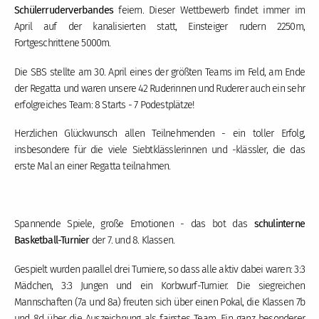
Schülerruderverbandes
feiern. Dieser Wettbewerb findet immer im
April auf der kanalisierten statt, Einsteiger rudern 2250m,
Fortgeschrittene 5000m.
Die SBS stellte am 30. April eines der größten Teams im Feld, am Ende
der Regatta und waren unsere 42 Ruderinnen und Ruderer auch ein sehr
erfolgreiches Team: 8 Starts - 7 Podestplätze!
Herzlichen Glückwunsch allen Teilnehmenden - ein toller Erfolg,
insbesondere für die viele Siebtklässlerinnen und -klässler, die das
erste Mal an einer Regatta teilnahmen.
Spannende Spiele, große Emotionen - das bot das
schulinterne
Basketball-Turnier
der 7. und 8. Klassen.
Gespielt wurden parallel drei Turniere, so dass alle aktiv dabei waren: 3:3
Mädchen, 3:3 Jungen und ein Korbwurf-Turnier. Die siegreichen
Mannschaften (7a und 8a) freuten sich über einen Pokal, die Klassen 7b
und 8d über die Auszeichnung als fairstes Team. Ein ganz besonderer